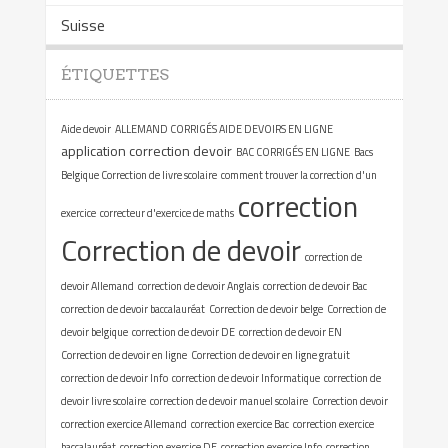
Suisse
ÉTIQUETTES
Aide devoir
ALLEMAND CORRIGÉS AIDE DEVOIRS EN LIGNE
application correction devoir
BAC CORRIGÉS EN LIGNE
Bacs
Belgique Correction de livre scolaire
comment trouver la correction d'un
correction
exercice
correcteur d'exercice de maths
Correction de devoir
correction de
devoir Allemand
correction de devoir Anglais
correction de devoir Bac
correction de devoir baccalauréat
Correction de devoir belge
Correction de
devoir belgique
correction de devoir DE
correction de devoir EN
Correction de devoir en ligne
Correction de devoir en ligne gratuit
correction de devoir Info
correction de devoir Informatique
correction de
devoir livre scolaire
correction de devoir manuel scolaire
Correction devoir
correction exercice Allemand
correction exercice Bac
correction exercice
baccalauréat
correction exercice DE
correction exercice Info
correction