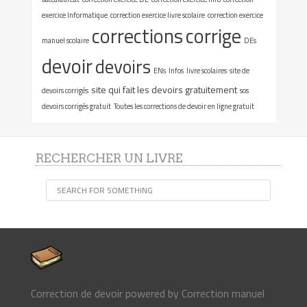
exercice Informatique
correction exercice livre scolaire
correction exercice
corrections
corrige
manuel scolaire
DEs
devoir
devoirs
ENs
Infos
livre scolaires
site de
site qui fait les devoirs gratuitement
devoirs corrigés
sos
devoirs corrigés gratuit
Toutes les corrections de devoir en ligne gratuit
RECHERCHER UN LIVRE
Correction de devoir
powered by
Correction manuel