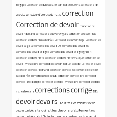
Belgique Correction de livre scolaire
comment trouver la correction d'un
correction
exercice
correcteur d'exercice de maths
Correction de devoir
correction de
devoir Allemand
correction de devoir Anglais
correction de devoir Bac
correction de devoir baccalauréat
Correction de devoir belge
Correction de
devoir belgique
correction de devoir DE
correction de devoir EN
Correction de devoir en ligne
Correction de devoir en ligne gratuit
correction de devoir Info
correction de devoir Informatique
correction de
devoir livre scolaire
correction de devoir manuel scolaire
Correction devoir
correction exercice Allemand
correction exercice Bac
correction exercice
baccalauréat
correction exercice DE
correction exercice Info
correction
exercice Informatique
correction exercice livre scolaire
correction exercice
corrections
corrige
manuel scolaire
DEs
devoir
devoirs
ENs
Infos
livre scolaires
site de
site qui fait les devoirs gratuitement
devoirs corrigés
sos
devoirs corrigés gratuit
Toutes les corrections de devoir en ligne gratuit