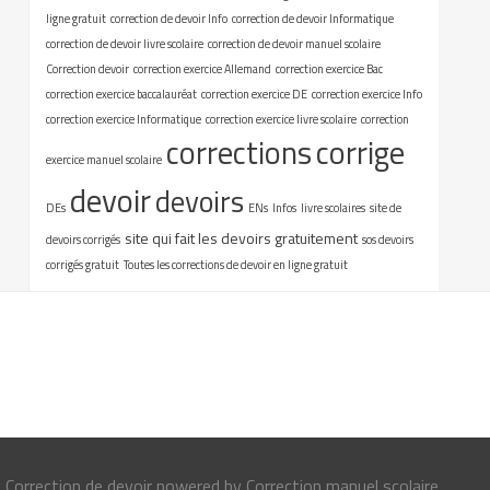
ligne gratuit
correction de devoir Info
correction de devoir Informatique
correction de devoir livre scolaire
correction de devoir manuel scolaire
Correction devoir
correction exercice Allemand
correction exercice Bac
correction exercice baccalauréat
correction exercice DE
correction exercice Info
correction exercice Informatique
correction exercice livre scolaire
correction
corrections
corrige
exercice manuel scolaire
devoir
devoirs
DEs
ENs
Infos
livre scolaires
site de
site qui fait les devoirs gratuitement
devoirs corrigés
sos devoirs
corrigés gratuit
Toutes les corrections de devoir en ligne gratuit
Correction de devoir
powered by
Correction manuel scolaire