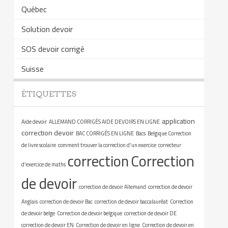
Québec
Solution devoir
SOS devoir corrigé
Suisse
ÉTIQUETTES
application
Aide devoir
ALLEMAND CORRIGÉS AIDE DEVOIRS EN LIGNE
correction devoir
BAC CORRIGÉS EN LIGNE
Bacs
Belgique Correction
de livre scolaire
comment trouver la correction d'un exercice
correcteur
correction
Correction
d'exercice de maths
de devoir
correction de devoir Allemand
correction de devoir
Anglais
correction de devoir Bac
correction de devoir baccalauréat
Correction
de devoir belge
Correction de devoir belgique
correction de devoir DE
correction de devoir EN
Correction de devoir en ligne
Correction de devoir en